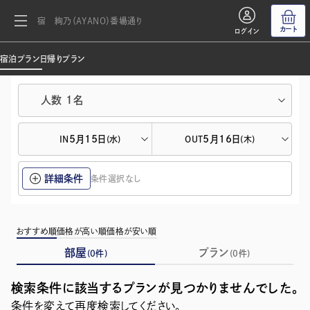
宿 絢乃（AYANO）番場通り
カート
ログイン
宿泊プラン
日帰りプラン
人数
1
名
5月15日
5月16日
IN
(水)
OUT
(木)
詳細条件
条件選択なし
おすすめ順
価格が高い順
価格が安い順
部屋
プラン
(
0
件)
(
0
件)
検索条件に該当するプランが見つかりませんでした。
条件を変えて再度検索してください。