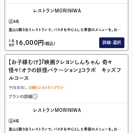
レストランMORINIWA
4
名
里山と隣り合うレストランで、パスタを中心とした季節のメニューを。お風呂とセットの利用で、日帰りのお出かけがより思い出深いものに。
2
名
16,000
円
詳細・選択
(税込)
合計
画像を全て表示(1/1)
【お子様むけ】『映画クレヨンしんちゃん 奇々
怪々！オラの妖怪バケ〜ション』コラボ キッズフ
ルコース
食事無し
日帰りレストランプラン
プランの詳細
レストランMORINIWA
4
名
里山と隣り合うレストランで、パスタを中心とした季節のメニューを。お風呂とセットの利用で、日帰りのお出かけがより思い出深いものに。