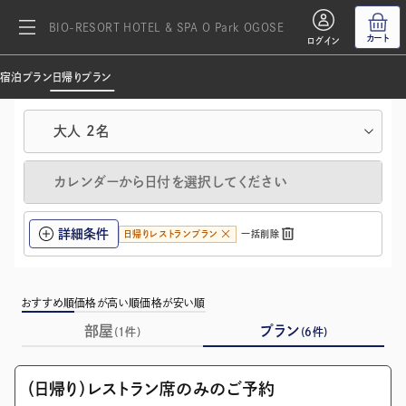
BIO-RESORT HOTEL & SPA O Park OGOSE
カート
ログイン
宿泊プラン
日帰りプラン
大人
2
名
カレンダーから日付を選択してください
詳細条件
日帰りレストランプラン
一括削除
おすすめ順
価格が高い順
価格が安い順
部屋
プラン
(
1
件)
(
6
件)
画像を全て表示(1/1)
（日帰り）レストラン席のみのご予約