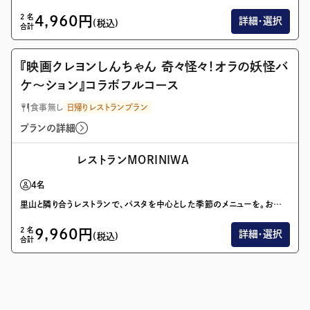
2
名
4,960
円
詳細・選択
(税込)
合計
画像を全て表示(1/1)
『映画クレヨンしんちゃん 奇々怪々！オラの妖怪バ
ケ〜ション』コラボフルコース
食事無し
日帰りレストランプラン
プランの詳細
レストランMORINIWA
4
名
里山と隣り合うレストランで、パスタを中心とした季節のメニューを。お風呂とセットの利用で、日帰りのお出かけがより思い出深いものに。
2
名
9,960
円
詳細・選択
(税込)
合計