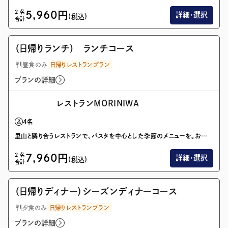
2
名
5,960
円
詳細・選択
(税込)
合計
画像を全て表示(1/1)
（日帰りランチ) ランチコース
昼食のみ
日帰りレストランプラン
プランの詳細
レストランMORINIWA
4
名
里山と隣り合うレストランで、パスタを中心とした季節のメニューを。お風呂とセットの利用で、日帰りのお出かけがより思い出深いものに。
2
名
7,960
円
詳細・選択
(税込)
合計
画像を全て表示(1/1)
（日帰りディナー）シーズンディナーコース
夕食のみ
日帰りレストランプラン
プランの詳細