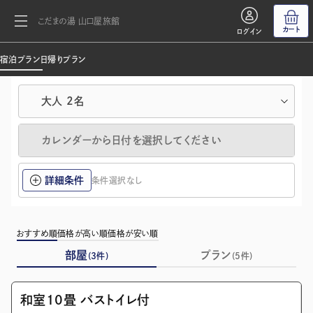
こだまの湯 山口屋旅館
カート
ログイン
宿泊プラン
日帰りプラン
大人
2
名
カレンダーから日付を選択してください
詳細条件
条件選択なし
おすすめ順
価格が高い順
価格が安い順
部屋
プラン
(
3
件)
(
5
件)
画像を全て表示(1/2)
和室10畳 バストイレ付