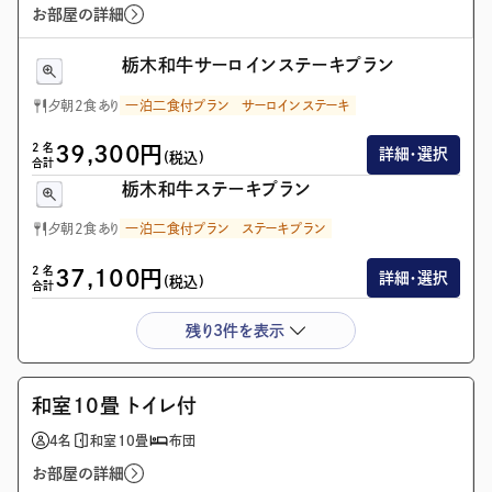
お部屋の詳細
栃木和牛サーロインステーキプラン
夕朝2食あり
一泊二食付プラン
サーロインステーキ
2
名
39,300
円
詳細・選択
(税込)
合計
栃木和牛ステーキプラン
夕朝2食あり
一泊二食付プラン
ステーキプラン
2
名
37,100
円
詳細・選択
(税込)
合計
残り3件を表示
画像を全て表示(1/3)
和室10畳 トイレ付
4
名
和室10畳
布団
お部屋の詳細