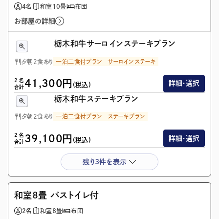
4
名
和室10畳
布団
お部屋の詳細
栃木和牛サーロインステーキプラン
夕朝2食あり
一泊二食付プラン
サーロインステーキ
2
名
41,300
円
詳細・選択
(税込)
合計
栃木和牛ステーキプラン
夕朝2食あり
一泊二食付プラン
ステーキプラン
2
名
39,100
円
詳細・選択
(税込)
合計
残り3件を表示
画像を全て表示(1/1)
和室８畳 バストイレ付
2
名
和室８畳
布団